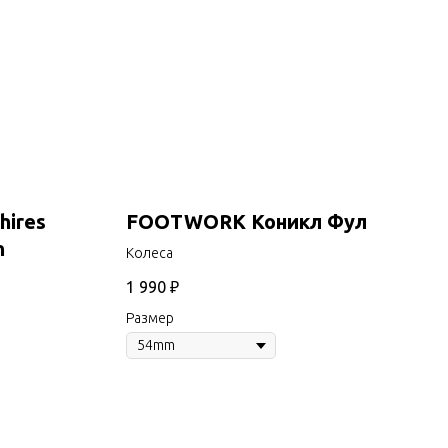
hires
FOOTWORK Коникл Фул
n
Колеса
1 990
₽
Размер