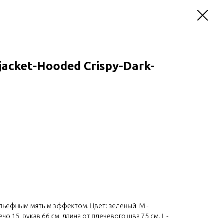
cket-Hooded Crispy-Dark-
ельефным мятым эффектом. Цвет: зеленый. M -
 15, рукав 66 см, длина от плечевого шва 75 см. L -