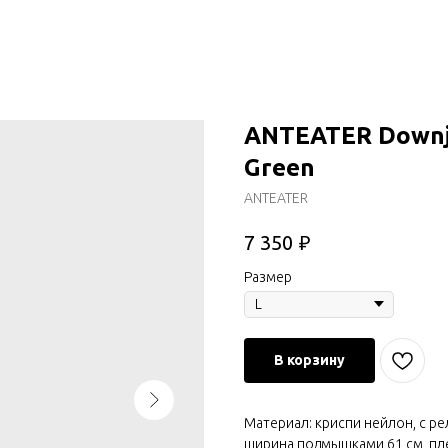
ANTEATER Downja
Green
ANTEATER
₽
7 350
Размер
В корзину
Материал: криспи нейлон, с р
ширина подмышками 61 см, плечо