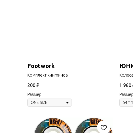
Footwork
ЮНИО
Комплект кингпинов
Колес
200
₽
1 960
Размер
Разме