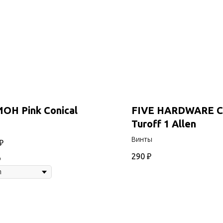
Н Pink Conical
FIVE HARDWARE C
Turoff 1 Allen
а
Винты
₽
290
₽
р