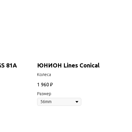
S 81A
ЮНИОН Lines Conical
Колеса
1 960
₽
Размер