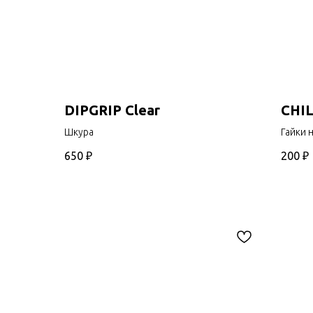
DIPGRIP Clear
CHIL
Шкура
Гайки 
650
₽
200
₽