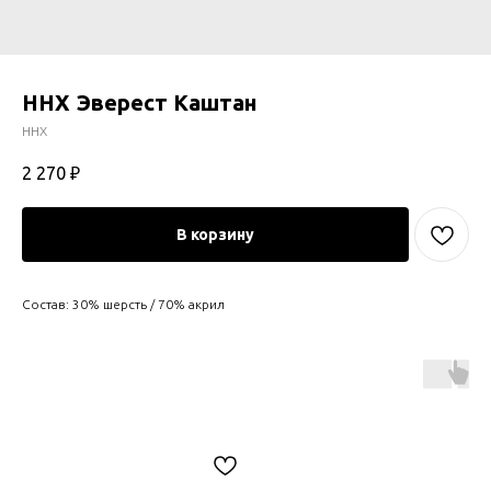
ННХ Эверест Каштан
ННХ
2 270
₽
В корзину
Состав: 30% шерсть / 70% акрил