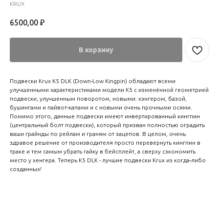
KRUX
6500,00
₽
В корзину
Подвески Krux K5 DLK (Down-Low Kingpin) обладают всеми
улучшенными характеристиками модели K5 с изменённой геометрией
подвески, улучшенным поворотом, новыми: хэнгером, базой,
бушингами и пайвот-капами и с новыми очень прочными осями.
Помимо этого, данные подвески имеют инвертированный кингпин
(центральный болт подвески), который призван полностью оградить
ваши грайнды по рейлам и граням от зацепов. В целом, очень
здравое решение от производителя просто перевернуть кингпин в
траке и тем самым убрать гайку в бейсплейт, а сверху сэкономить
место у хенгера. Теперь К5 DLK - лучшие подвески Krux из когда-либо
созданных!