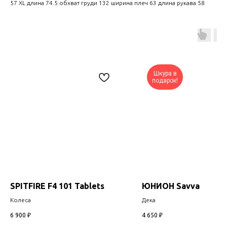
57 XL длина 74.5 обхват груди 132 ширина плеч 63 длина рукава 58
Шкура в
подарок!
SPITFIRE F4 101 Tablets
ЮНИОН Savva
Колеса
Дека
6 900
₽
4 650
₽