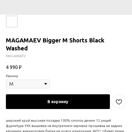
MAGAMAEV Bigger M Shorts Black
Washed
MAGAMAEV
4 990
₽
Размер
В корзину
широкий крой высокая посадка 100% хлопок деним 12 унций
фурнитура YKK вышивка на внутреннем кармане прошивка на задних
карманах жаккардовая бирка на поясе измерения: M/32 обхват талии