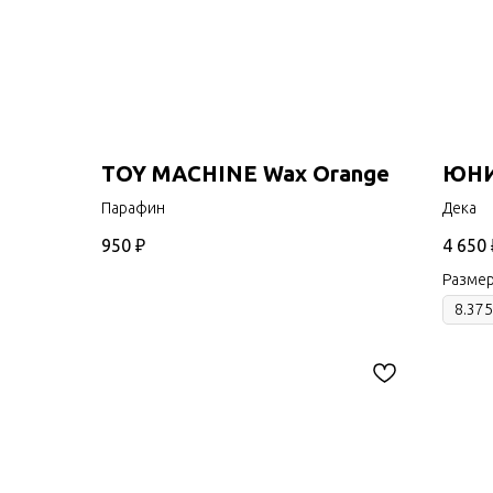
TOY MACHINE Wax Orange
ЮНИ
Парафин
Дека
950
₽
4 650
Разме