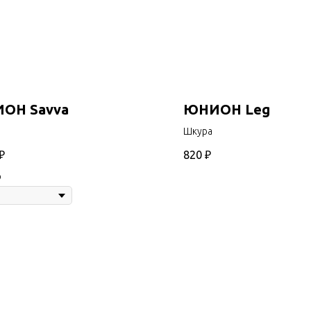
ОН Savva
ЮНИОН Leg
Шкура
₽
820
₽
р