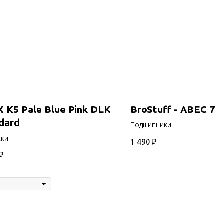
 K5 Pale Blue Pink DLK
BroStuff - ABEC 7
dard
Подшипники
ски
1 490
₽
₽
р