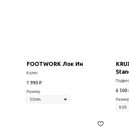
FOOTWORK Лок Ин
KRUX
Stan
Колес
Подве
1 990
₽
6 500
Размер
Разме