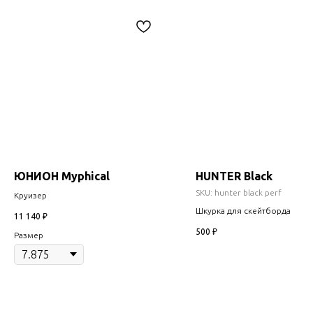
ЮНИОН Myphical
HUNTER Black
SKU:
hunter black perf
Круизер
Шкурка для скейтборда
11 140
₽
500
₽
Размер