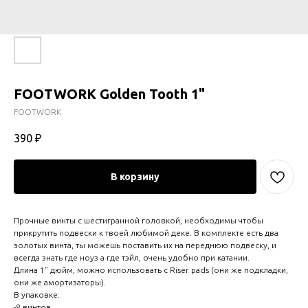
FOOTWORK Golden Tooth 1"
FOOTWORK
390
₽
В корзину
Прочные винты с шестигранной головкой, необходимы чтобы
прикрутить подвески к твоей любимой деке. В комплекте есть два
золотых винта, ты можешь поставить их на переднюю подвеску, и
всегда знать где ноуз а где тэйл, очень удобно при катании.
Длина 1" дюйм, можно использовать с Riser pads (они же подкладки,
они же амортизаторы).
В упаковке:
-8 винтов