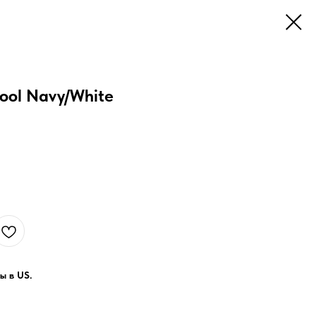
ool Navy/White
ы в US.