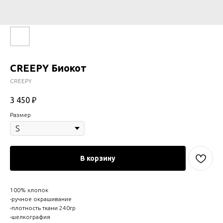
CREEPY Биокот
CREEPY
3 450
₽
Размер
В корзину
100% хлопок
-ручное окрашивание
-плотность ткани 240гр
-шелкография