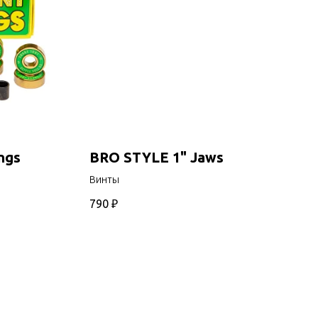
ngs
BRO STYLE 1" Jaws
Винты
790
₽