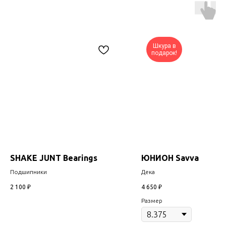
Шкура в
подарок!
SHAKE JUNT Bearings
ЮНИОН Savva
Подшипники
Дека
2 100
₽
4 650
₽
Размер