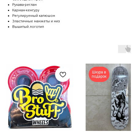
Рукава-реглан
Карман-кенгуру
Регулируемый капюшон
Эластичные манжеты и низ
Вышитый логотип
Шкура в
подарок