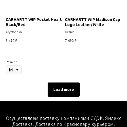
CARHARTT WIP Pocket Heart
CARHARTT WIP Madison Cap
Black/Red
Logo Leather/White
Футболка
Кепка
8 490
₽
7 490
₽
Размер
Load more
Осуществляем доставку компаниями СДЭК, Яндекс
Доставка, Доставка по Краснодару курьером.