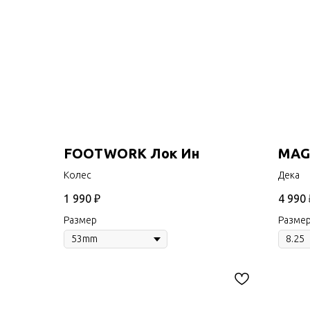
FOOTWORK Лок Ин
MAG
Колес
Дека
1 990
₽
4 990
Размер
Разме