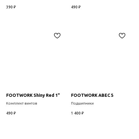
390
₽
490
₽
FOOTWORK Shiny Red 1"
FOOTWORK ABEC 5
Комплект винтов
Подшипники
490
₽
1 400
₽