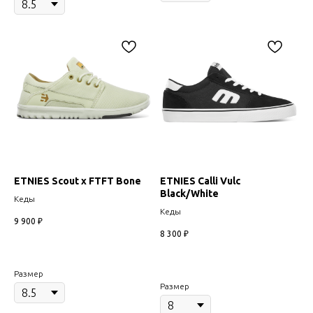
ETNIES Scout x FTFT Bone
ETNIES Calli Vulc
Black/White
Кеды
Кеды
9 900
₽
8 300
₽
Размер
Размер