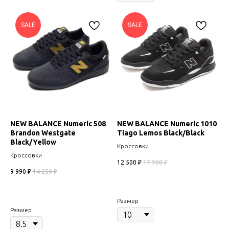
SALE
SALE
NEW BALANCE Numeric 508
NEW BALANCE Numeric 1010
Brandon Westgate
Tiago Lemos Black/Black
Black/Yellow
Кроссовки
Кроссовки
12 500
₽
17 900
₽
9 990
₽
14 250
₽
Размер
Размер