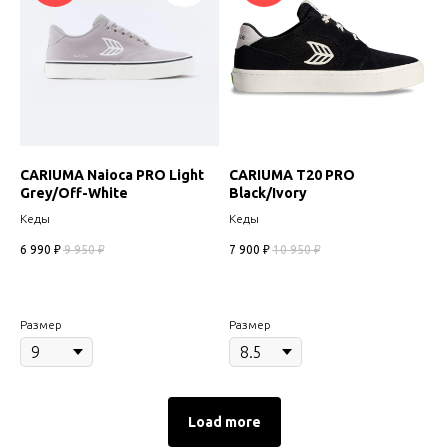
CARIUMA Naioca PRO Light
CARIUMA T20 PRO
Grey/Off-White
Black/Ivory
Кеды
Кеды
6 990
₽
9 950
₽
7 900
₽
10 950
₽
Размер
Размер
Load more