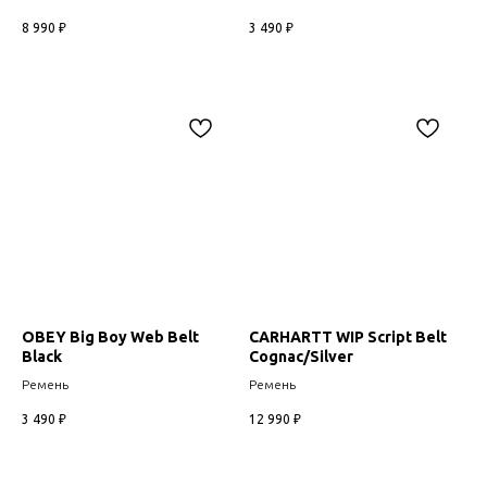
8 990
₽
3 490
₽
OBEY Big Boy Web Belt
CARHARTT WIP Script Belt
Black
Cognac/Silver
Ремень
Ремень
3 490
₽
12 990
₽