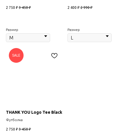
2 750
₽
3 450
₽
2 400
₽
2 990
₽
Размер
Размер
SALE
THANK YOU Logo Tee Black
Футболка
2 750
₽
3 450
₽